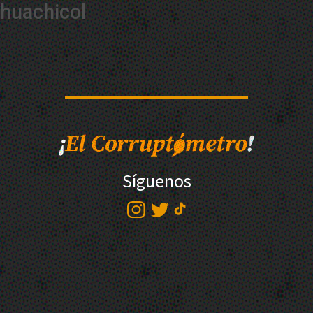
huachicol
Síguenos