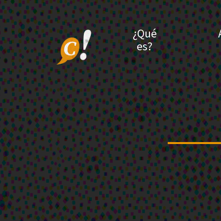
¿Qué
es?