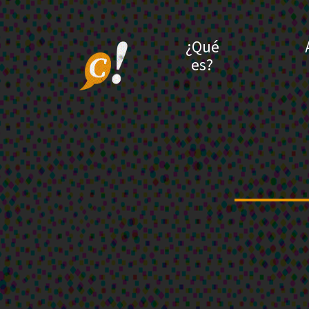
¿Qué
es?