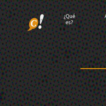
¿Qué
es?