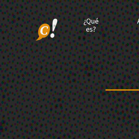
¿Qué
es?