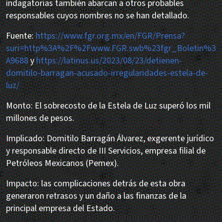
indagatorias también abarcan a otros probables
responsables cuyos nombres no se han detallado.
Fuente:
https://www.fgr.org.mx/en/FGR/Prensa?
suri=http%3A%2F%2Fwww.FGR.swb%23fgr_Boletin%3
A9688
y
https://latinus.us/2023/08/23/detienen-
domitilo-barragan-acusado-irregularidades-estela-de-
luz/
Monto: El sobrecosto de la Estela de Luz superó los mil
millones de pesos.
Implicado: Domitilo Barragán Álvarez, exgerente jurídico
y responsable directo de III Servicios, empresa filial de
Petróleos Mexicanos (Pemex).
Impacto: las complicaciones detrás de esta obra
generaron retrasos y un daño a las finanzas de la
principal empresa del Estado.