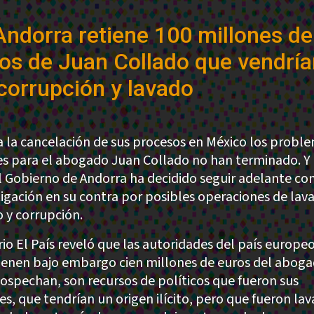
Andorra retiene 100 millones de
os de Juan Collado que vendría
corrupción y lavado
a la cancelación de sus procesos en México los probl
es para el abogado Juan Collado no han terminado. Y 
l Gobierno de Andorra ha decidido seguir adelante con
tigación en su contra por posibles operaciones de lav
o y corrupción.
ario El País reveló que las autoridades del país europe
enen bajo embargo cien millones de euros del abog
sospechan, son recursos de políticos que fueron sus
es, que tendrían un origen ilícito, pero que fueron la