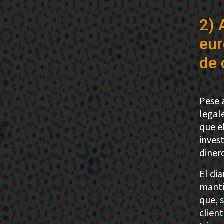
2) 
eur
de 
Pese 
legal
que e
inves
diner
El di
manti
que, 
client