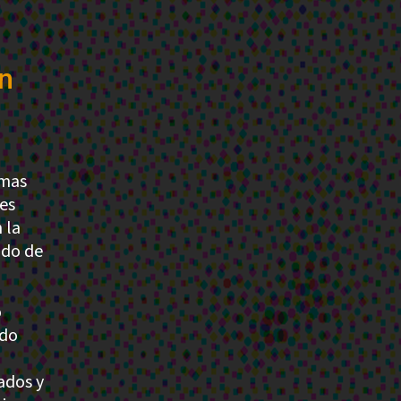
n
emas
es
 la
ado de
o
ado
vados y