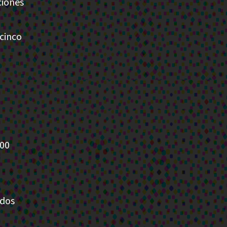
ciones
 cinco
900
ados