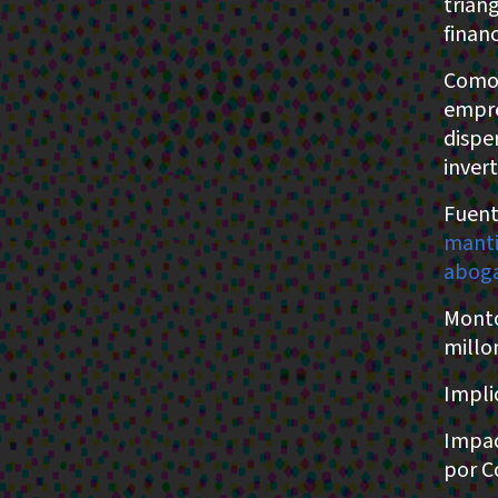
trian
financ
Como 
empre
dispe
inver
Fuent
manti
aboga
Monto
millo
Impli
Impac
por C