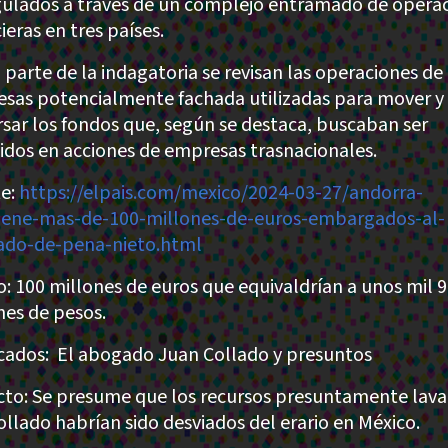
gulados a través de un complejo entramado de opera
ieras en tres países.
parte de la indagatoria se revisan las operaciones de
sas potencialmente fachada utilizadas para mover y
rsar los fondos que, según se destaca, buscaban ser
tidos en acciones de empresas trasnacionales.
e:
https://elpais.com/mexico/2024-03-27/andorra-
ene-mas-de-100-millones-de-euros-embargados-al-
do-de-pena-nieto.html
: 100 millones de euros que equivaldrían a unos mil 
nes de pesos.
cados: El abogado Juan Collado y presuntos
to: Se presume que los recursos presuntamente lav
ollado habrían sido desviados del erario en México.