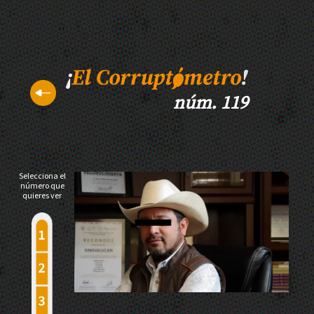
núm. 119
Selecciona el
número que
quieres ver