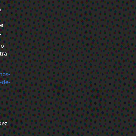
n
de
.
no
tra
nos-
-de-
pez