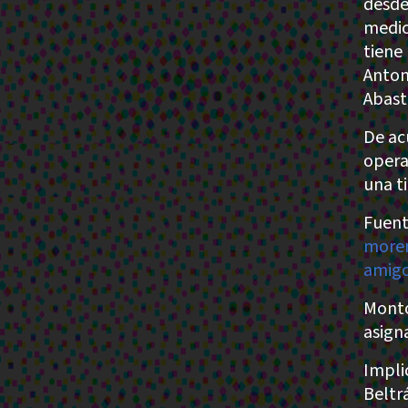
desde
medic
tiene
Anton
Abast
De ac
opera 
una t
Fuent
moren
amigo
Monto
asign
Impli
Beltr