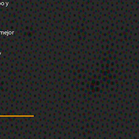
oo y
 mejor
y