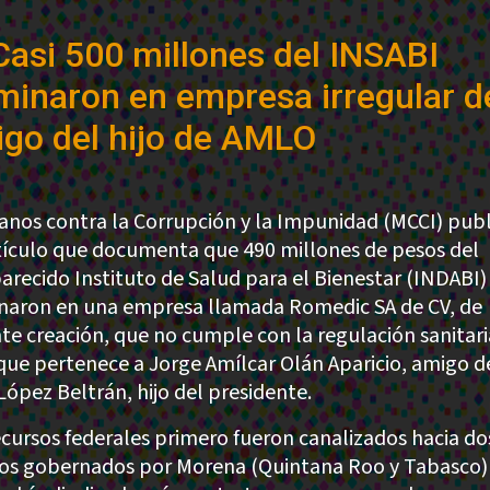
Casi 500 millones del INSABI
minaron en empresa irregular d
go del hijo de AMLO
anos contra la Corrupción y la Impunidad (MCCI) publ
tículo que documenta que 490 millones de pesos del
arecido Instituto de Salud para el Bienestar (INDABI)
naron en una empresa llamada Romedic SA de CV, de
nte creación, que no cumple con la regulación sanitari
que pertenece a Jorge Amílcar Olán Aparicio, amigo d
López Beltrán, hijo del presidente.
ecursos federales primero fueron canalizados hacia do
os gobernados por Morena (Quintana Roo y Tabasco)