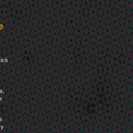
e
icó
a,
e
s
 y