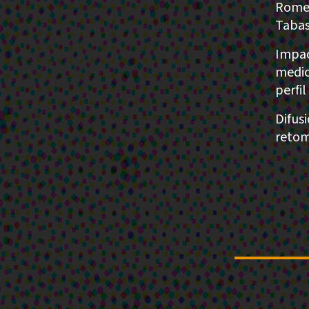
Romed
Taba
Impac
medic
perfil
Difus
retom