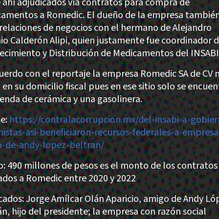
 ahí adjudicados vía contratos para compra de
amentos a Romedic. El dueño de la empresa tambié
 relaciones de negocios con el hermano de Alejandro
io Calderón Alipi, quien justamente fue coordinador 
ecimiento y Distribución de Medicamentos del INSABI
uerdo con el reportaje la empresa Romedic SA de CV 
en su domicilio fiscal pues en ese sitio solo se encuen
ienda de cerámica y una gasolinera.
e:
https://contralacorrupcion.mx/del-insabi-a-gobier
istas-asi-beneficiaron-recursos-federales-a-empresa
-de-andy-lopez-beltran/
: 490 millones de pesos es el monto de los contratos
ados a Romedic entre 2020 y 2022
cados: Jorge Amílcar Olán Aparicio, amigo de Andy Ló
án, hijo del presidente; la empresa con razón social