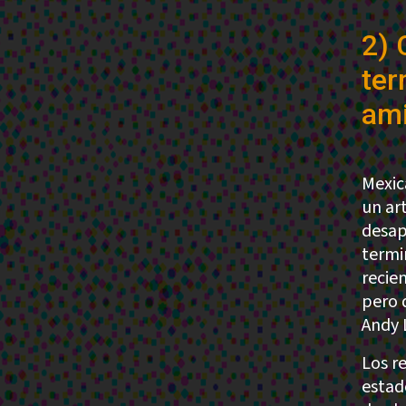
2) 
ter
ami
Mexic
un ar
desap
termi
recie
pero 
Andy 
Los r
estad