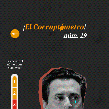
núm. 19
Selecciona el
número que
quieres ver