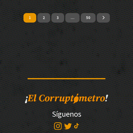
1
2
3
…
50
Síguenos