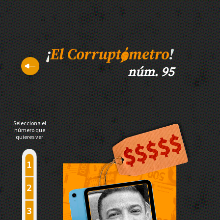
núm. 95
Selecciona el
número que
quieres ver