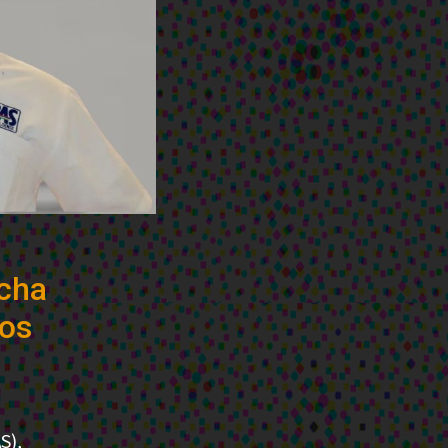
ocha
íos
S),