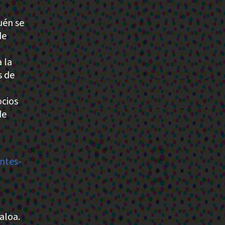
uén se
de
 la
s de
cios
de
ntes-
aloa.