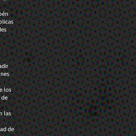
bén
blicas
des
adir
ones
e los
 de
n las
dad de