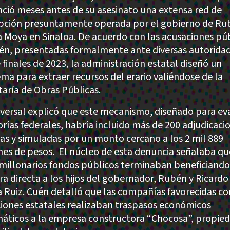
ció meses antes de su asesinato una extensa red de
pción presuntamente operada por el gobierno de Ru
 Moya en Sinaloa. De acuerdo con las acusaciones pú
én, presentadas formalmente ante diversas autorida
 finales de 2023, la administración estatal diseñó un
ma para extraer recursos del erario valiéndose de la
taría de Obras Públicas.
iversal explicó que este mecanismo, diseñado para ev
orías federales, habría incluido más de 200 adjudicaci
tas y simuladas por un monto cercano a los 2 mil 889
nes de pesos. El núcleo de esta denuncia señalaba qu
millonarios fondos públicos terminaban beneficiando
a directa a los hijos del gobernador, Rubén y Ricardo
 Ruiz. Cuén detalló que las compañías favorecidas co
aciones estatales realizaban traspasos económicos
máticos a la empresa constructora “Chocosa”, propie