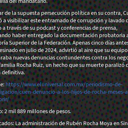
milia del mandatario.
ar de la supuesta persecución política en su contra, C
ó a visibilizar este entramado de corrupción y lavado 
o a través de su podcast y conferencias de prensa,
ando haber entregado la documentación probatoria a
oría Superior de la Federación. Apenas cinco días ante
esinado en julio de 2024, advirtió al aire que su equipo
raba nuevas denuncias contundentes contra los nego
 familia Rocha Ruiz, un hecho que su muerte paralizó 
definitiva.
e:
https://www.eluniversal.com.mx/periodismo-de-
tigacion/cuen-denuncio-a-los-hijos-de-rocha-meses-a
rir/
: 2 mil 889 millones de pesos.
cados: La administración de Rubén Rocha Moya en Sin