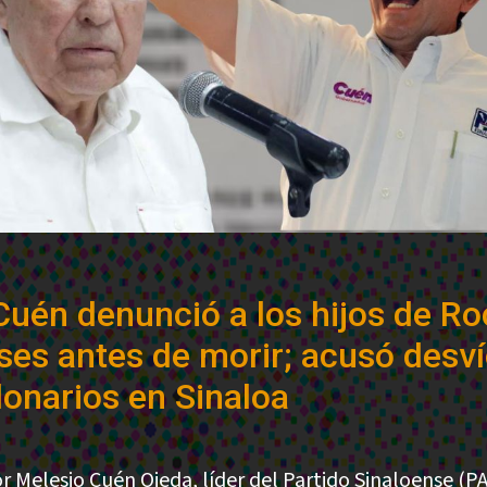
Cuén denunció a los hijos de R
es antes de morir; acusó desv
lonarios en Sinaloa
r Melesio Cuén Ojeda, líder del Partido Sinaloense (PA