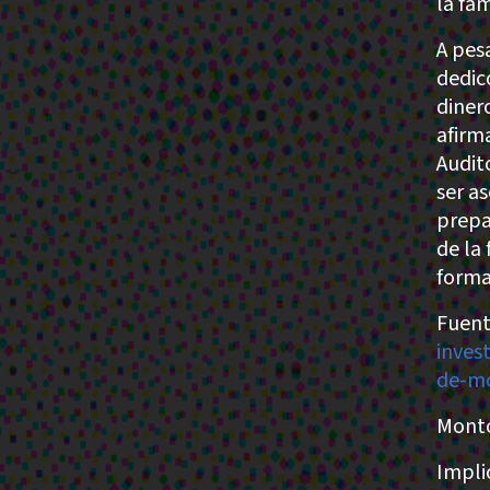
la fa
A pes
dedic
diner
afirm
Audit
ser as
prepa
de la
forma 
Fuent
inves
de-mo
Monto
Impli