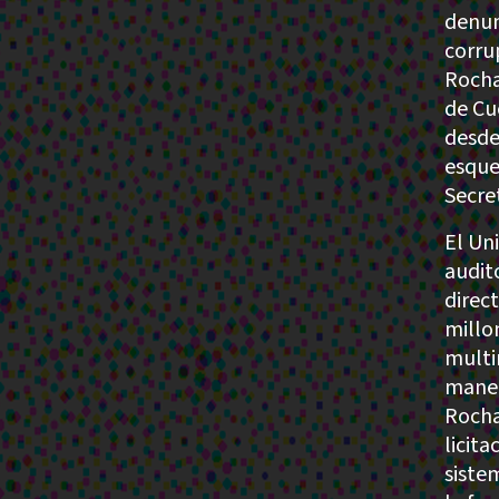
denun
corru
Rocha
de Cu
desde
esque
Secre
El Un
audit
direc
millo
multi
maner
Rocha
licit
siste