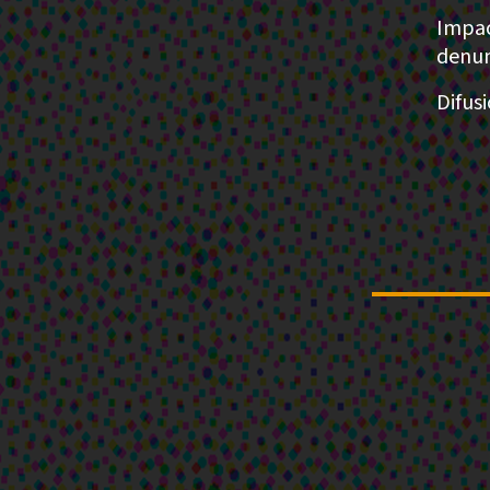
Impac
denun
Difusi