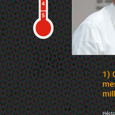
1) 
mes
mil
Hécto