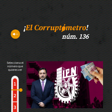
núm. 136
Selecciona el
número que
quieres ver