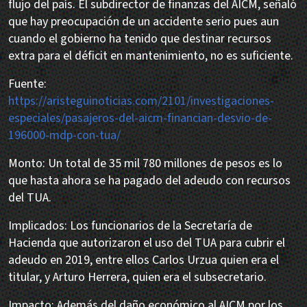
flujo del país. El subdirector de finanzas del AICM, señaló
que hay preocupación de un accidente serio pues aun
cuando el gobierno ha tenido que destinar recursos
extra para el déficit en mantenimiento, no es suficiente.
Fuente:
https://aristeguinoticias.com/2101/investigaciones-
especiales/pasajeros-del-aicm-financian-desvio-de-
196000-mdp-con-tua/
Monto: Un total de 35 mil 780 millones de pesos es lo
que hasta ahora se ha pagado del adeudo con recursos
del TUA.
Implicados: Los funcionarios de la Secretaría de
Hacienda que autorizaron el uso del TUA para cubrir el
adeudo en 2019, entre ellos Carlos Urzua quien era el
titular, y Arturo Herrera, quien era el subsecretario.
Impacto: Además del daño económico al AICM por los