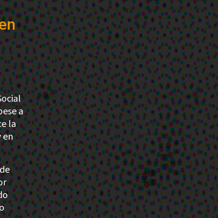
 en
Social
pese a
e la
y en
 de
or
do
 o