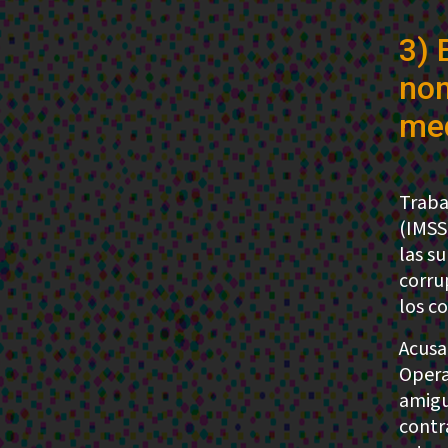
3) 
no
me
Traba
(IMSS
las s
corru
los c
Acusa
Opera
amigu
contr