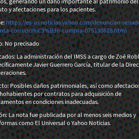
sos, generando un daño importante al patrimonio del
uto y afectaciones para los pacientes.
e:
https://es-us.noticias.yahoo.com/denuncian-senad
unta-corrupci%C3%B3n-compra-075130628.html
: No precisado
cados: La administración del IMSS a cargo de Zoé Rob
ecíficamente Javier Guerrero García, titular de la Dire
eraciones.
to: Posibles daños patrimoniales, así como afectacio
hohabientes por contratos para adquisición de
amentos en condiciones inadecuadas.
ión: La nota fue publicada por al menos seis medios y
formas como El Universal o Yahoo Noticias.