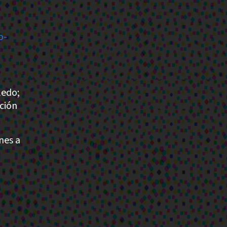
o-
ledo;
cción
nes a