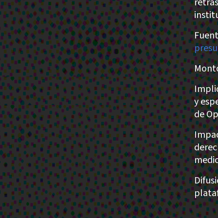
retra
instit
Fuent
pres
Monto
Impli
y esp
de Op
Impac
derec
medic
Difus
plata