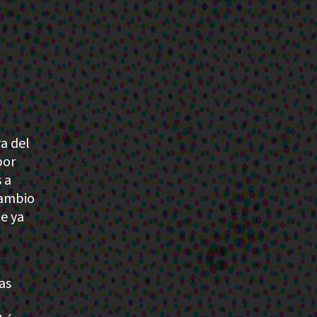
a
a del
por
 a
cambio
e ya
as