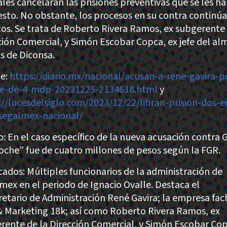
ales cancelaran las prisiones preventivas que se les h
sto. No obstante, los procesos en su contra continú
tos. Se trata de Roberto Rivera Ramos, ex subgerente 
ción Comercial, y Simón Escobar Copca, ex jefe del al
 de Diconsa.
e:
https://diario.mx/nacional/acusan-a-rene-gavira-p
e-de-4-mdp-20231225-2134618.html
y
://lucesdelsiglo.com/2023/12/22/libran-prision-dos-e
segalmex-nacional/
: En el caso específico de la nueva acusación contra G
oche” fue de cuatro millones de pesos según la FGR.
cados: Múltiples funcionarios de la administración de
mex en el periodo de Ignacio Ovalle. Destaca el
retario de Administración René Gavira; la empresa fa
& Marketing 18k; así como Roberto Rivera Ramos, ex
rente de la Dirección Comercial, y Simón Escobar Cop