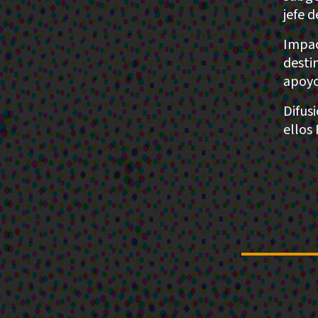
jefe 
Impac
desti
apoyo
Difus
ellos