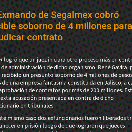
Exmando de Segalmex cobró
ible soborno de 4 millones par
udicar contrato
R logró que un juez iniciara otro proceso más en contr
e de administración de dicho organismo, René Gavira, 
 recibido un presunto soborno de 4 millones de pesos
s de una empresa fantasma constituida en Jalisco, a 
 aprobación de contratos por más de 200 millones. Est
 sexta acusación presentada en contra de dicho
cionario en tribunales.
ste mismo caso dos exfuncionarios fueron liberados tr
necer en prisión luego de que lograron que jueces