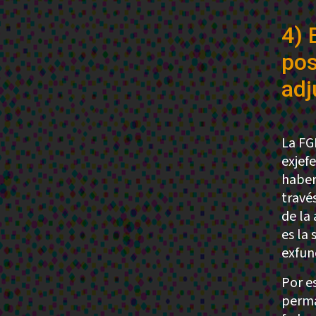
4) 
pos
adj
La FG
exjef
haber
travé
de la
es la
exfun
Por e
perma