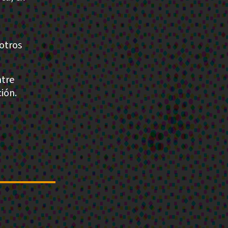
 otros
ntre
ión.