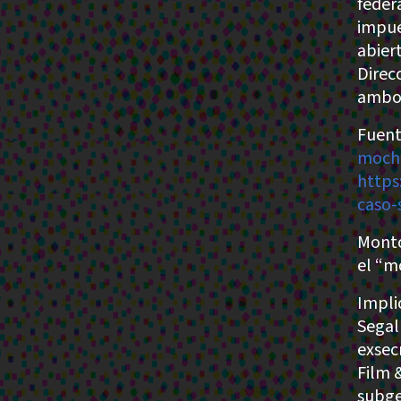
feder
impue
abier
Direc
ambos
Fuent
moch
https
caso-
Monto
el “m
Impli
Segal
exsec
Film 
subge