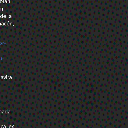
abían
an
de la
macén,
or-
n-
avira
chada
ca, ex