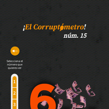
núm. 15
Selecciona el
número que
quieres ver