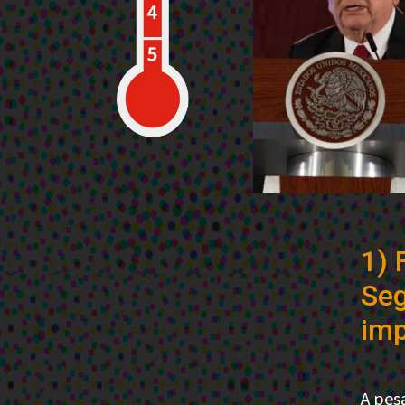
1) 
Seg
im
A pes