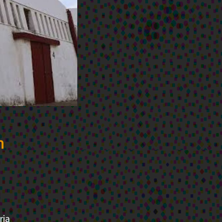
n
ria