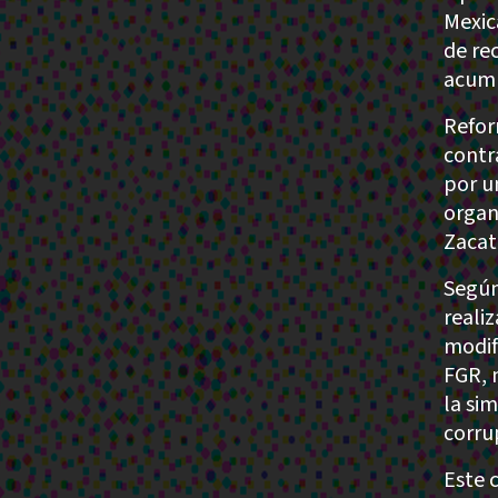
Mexic
de re
acumu
Refor
contr
por u
organ
Zacat
Según
reali
modif
FGR, 
la sim
corru
Este 