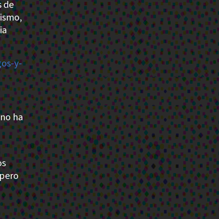
s de
nismo,
ia
os-y-
 no ha
os
 pero