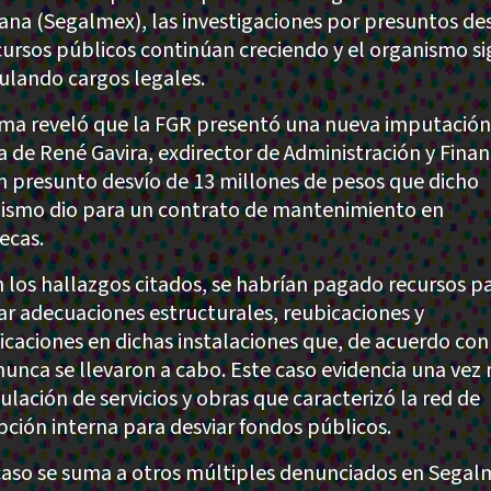
ana (Segalmex), las investigaciones por presuntos de
cursos públicos continúan creciendo y el organismo s
lando cargos legales.
ma reveló que la FGR presentó una nueva imputación
a de René Gavira, exdirector de Administración y Finan
n presunto desvío de 13 millones de pesos que dicho
ismo dio para un contrato de mantenimiento en
ecas.
 los hallazgos citados, se habrían pagado recursos p
zar adecuaciones estructurales, reubicaciones y
icaciones en dichas instalaciones que, de acuerdo con
nunca se llevaron a cabo. Este caso evidencia una vez
ulación de servicios y obras que caracterizó la red de
pción interna para desviar fondos públicos.
caso se suma a otros múltiples denunciados en Segal