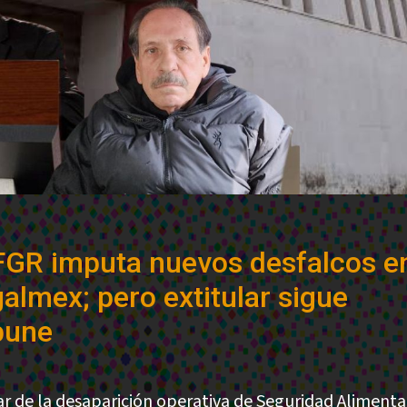
FGR imputa nuevos desfalcos e
almex; pero extitular sigue
pune
ar de la desaparición operativa de Seguridad Alimenta