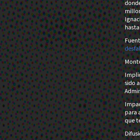
donde
millo
Ignac
hasta
Fuent
desfa
Monto
Impli
sido 
Admin
Impac
para 
que t
Difus