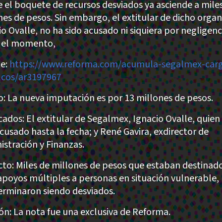
 el boquete de recursos desviados ya asciende a mile
nes de pesos. Sin embargo, el extitular de dicho orga
io Ovalle, no ha sido acusado ni siquiera por negligenc
 el momento,
e:
https://www.reforma.com/acumula-segalmex-carg
lcos/ar3197967
: La nueva imputación es por 13 millones de pesos.
cados: El extitular de Segalmex, Ignacio Ovalle, quien
acusado hasta la fecha; y René Gavira, exdirector de
istración y Finanzas.
to: Miles de millones de pesos que estaban destinad
apoyos múltiples a personas en situación vulnerable,
erminaron siendo desviados.
ión: La nota fue una exclusiva de Reforma.