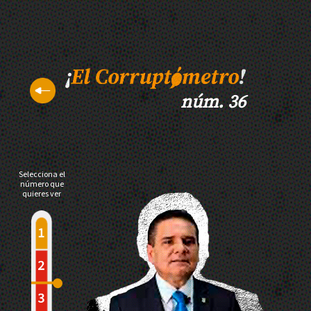
núm. 36
Selecciona el
número que
quieres ver