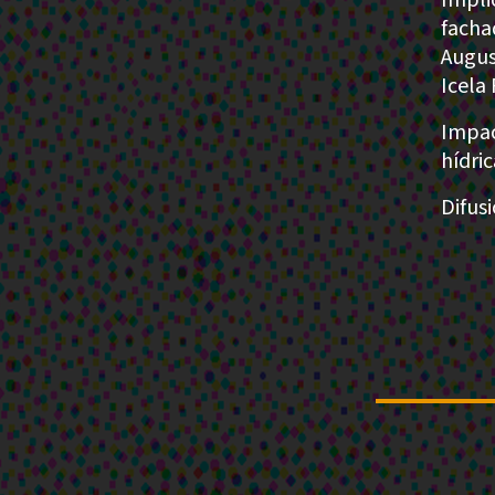
facha
Augus
Icela
Impac
hídric
Difus