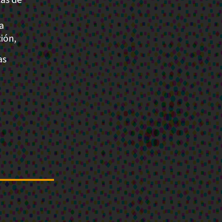
a
ión,
as