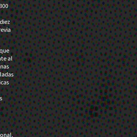
300
diez
revia
 que
te al
unas
uladas
icas
s
ional,