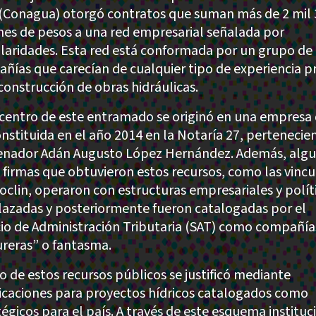
(Conagua) otorgó contratos que suman más de 2 mil 
nes de pesos a una red empresarial señalada por
ularidades. Esta red está conformada por un grupo de 
ñías que carecían de cualquier tipo de experiencia p
 construcción de obras hidráulicas.
icentro de este entramado se originó en una empresa
onstituida en el año 2014 en la Notaría 27, pertenecien
enador Adán Augusto López Hernández. Además, alg
s firmas que obtuvieron estos recursos, como las vinc
roclin, operaron con estructuras empresariales y polít
lazadas y posteriormente fueron catalogadas por el
cio de Administración Tributaria (SAT) como compañía
ureras” o fantasma.
jo de estos recursos públicos se justificó mediante
icaciones para proyectos hídricos catalogados como
tégicos para el país. A través de este esquema instituc