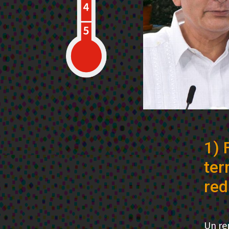
1) 
ter
red
Un re