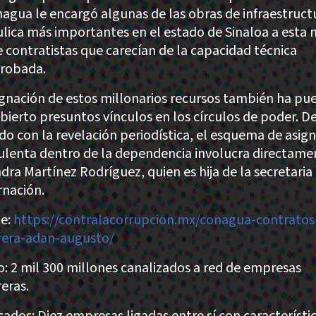
nagua le encargó algunas de las obras de infraestruct
ulica más importantes en el estado de Sinaloa a esta
e contratistas que carecían de la capacidad técnica
robada.
ignación de estos millonarios recursos también ha pue
bierto presuntos vínculos en los círculos de poder. D
do con la revelación periodística, el esquema de asig
ulenta dentro de la dependencia involucra directame
ndra Martínez Rodríguez, quien es hija de la secretaria
nación.
e:
https://contralacorrupcion.mx/conagua-contratos
rera-adan-augusto/
: 2 mil 300 millones canalizados a red de empresas
reras.
cados: Diez empresas ligadas entre sí con característi