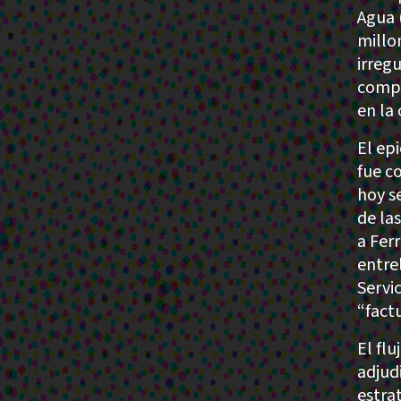
Agua 
millo
irreg
compa
en la
El ep
fue c
hoy s
de la
a Fer
entre
Servi
“fact
El flu
adjud
estra