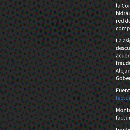
la Co
hidrá
red d
comp
La as
descu
acuer
fraud
Aleja
Gober
Fuent
factu
Monto
factu
Impli