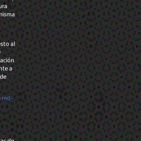
ura
 misma
sto al
e
nación
nte a
 de
-red-
cas de