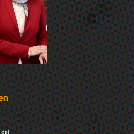
en
 del