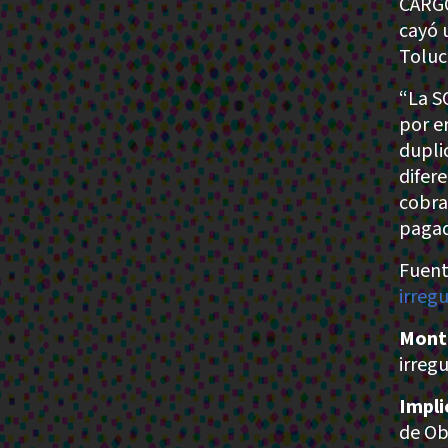
CARGO
cayó 
Toluc
“La S
por e
dupli
difer
cobra
pagad
Fuent
irreg
Mont
irreg
Impli
de Ob