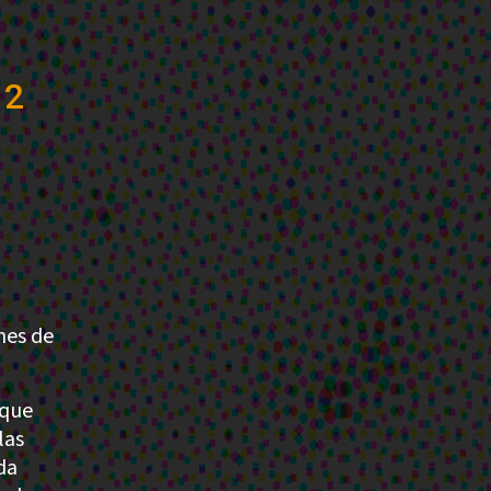
12
nes de
 que
las
da