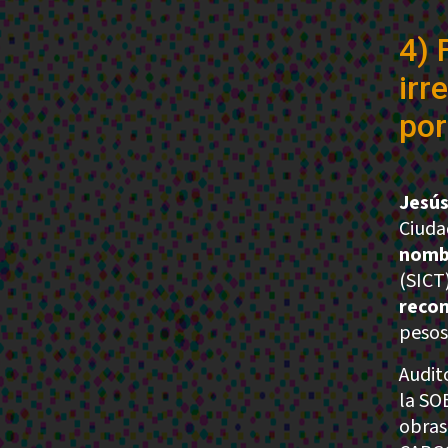
4) 
irr
por
Jesús
Ciuda
nombr
(SICT
recon
pesos
Audit
la SO
obras