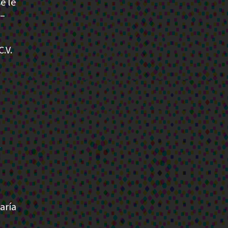
e le
 –
.V.
/
aría