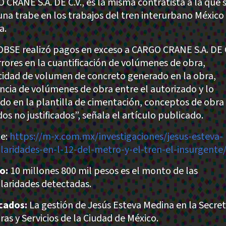
 CRANE S.A. DE C.V., es la misma contratista a la que s
una trabe en los trabajos del tren interurbano México
a.
OBSE realizó pagos en exceso a CARGO CRANE S.A. DE C
rrores en la cuantificación de volúmenes de obra,
cidad de volumen de concreto generado en la obra,
encia de volúmenes de obra entre el autorizado y lo
do en la plantilla de cimentación, conceptos de obra
os no justificados”, señala el artículo publicado.
e:
https://m-x.com.mx/investigaciones/jesus-esteva-
ularidades-en-l-12-del-metro-y-el-tren-el-insurgente
o:
10 millones 800 mil pesos es el monto de las
ularidades detectadas.
cados:
La gestión de Jesús Esteva Medina en la Secret
ras y Servicios de la Ciudad de México.