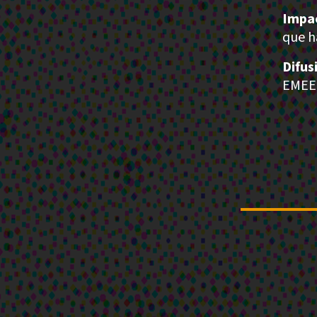
Impa
que h
Difus
EMEE