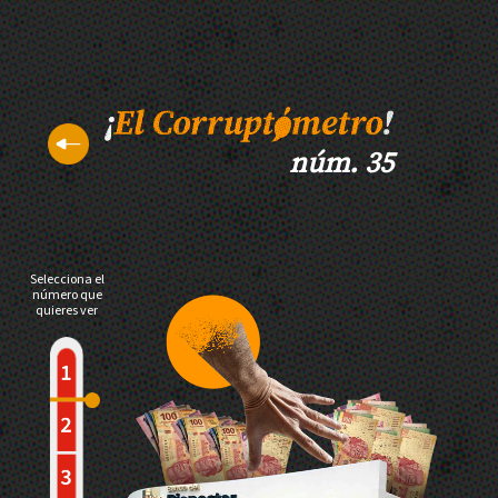
núm. 35
Selecciona el
número que
quieres ver