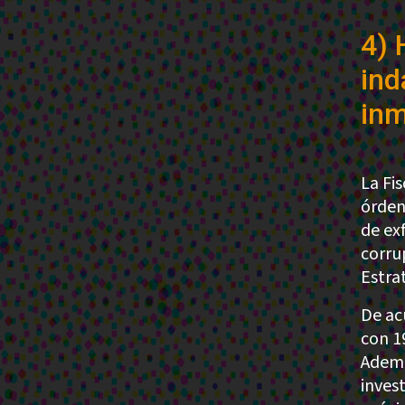
4) 
ind
inm
La Fis
órden
de ex
corru
Estrat
De ac
con 1
Ademá
invest