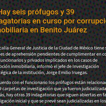
Hay seis prófugos y 39
agatorias en curso por corrupc
obiliaria en Benito Juárez
calía General de Justicia de la Ciudad de México tiene 
es de aprehensión pendientes de cumplimentar en c
funcionarios y privados implicados en los casos de
pción inmobiliaria, informó el jefe de Investigación
égica de la institución, Jorge Emilio Iruegas.
uerdo con el funcionario los prófugos están relacion
9 carpetas de investigación que ya fueron judicializada
s, hay otras 39 indagatorias que siguen abiertas en f
igación inicial y que se prevé sean judicializadas en los