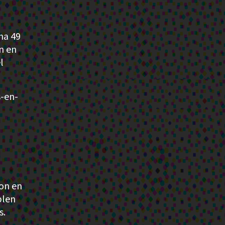
ha 49
n en
l
-en-
ron en
plen
s.