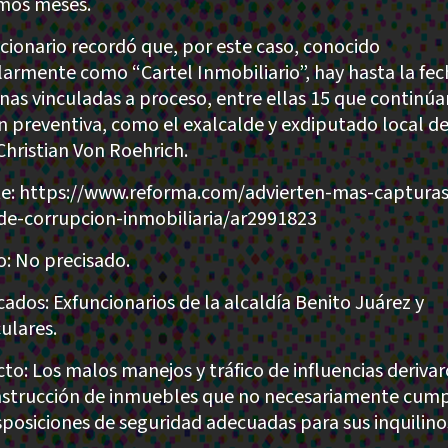
mos meses.
ncionario recordó que, por este caso, conocido
armente como “Cartel Inmobiliario”, hay hasta la fec
nas vinculadas a proceso, entre ellas 15 que continúa
ón preventiva, como el exalcalde y exdiputado local de
Christian Von Roehrich.
e: https://www.reforma.com/advierten-mas-capturas
de-corrupcion-inmobiliaria/ar2991823
: No precisado.
cados: Exfuncionarios de la alcaldía Benito Juárez y
ulares.
to: Los malos manejos y tráfico de influencias deriva
nstrucción de inmuebles que no necesariamente cum
isposiciones de seguridad adecuadas para sus inquilino