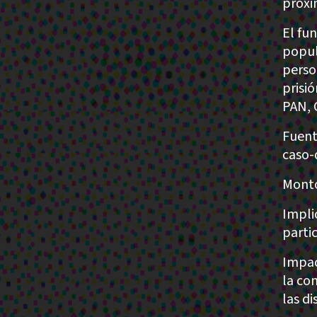
próxi
El fu
popul
perso
prisi
PAN, 
Fuent
caso-
Monto
Impli
partic
Impac
la co
las d