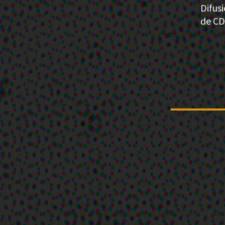
Difus
de CD