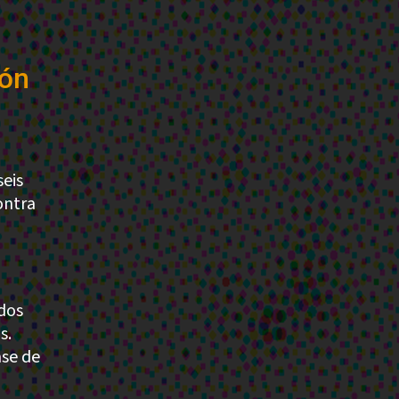
ión
seis
ontra
ados
s.
ase de