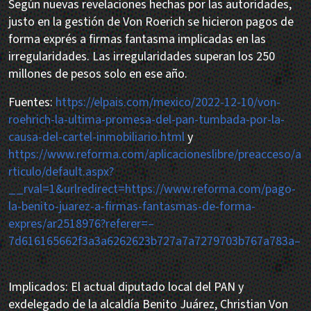
Según nuevas revelaciones hechas por las autoridades,
justo en la gestión de Von Roerich se hicieron pagos de
forma exprés a firmas fantasma implicadas en las
irregularidades. Las irregularidades superan los 250
millones de pesos solo en ese año.
Fuentes:
https://elpais.com/mexico/2022-12-10/von-
roehrich-la-ultima-promesa-del-pan-tumbada-por-la-
causa-del-cartel-inmobiliario.html
y
https://www.reforma.com/aplicacioneslibre/preacceso/a
rticulo/default.aspx?
__rval=1&urlredirect=https://www.reforma.com/pago-
la-benito-juarez-a-firmas-fantasmas-de-forma-
expres/ar2518976?referer=–
7d616165662f3a3a6262623b727a7a7279703b767a783a–
Implicados: El actual diputado local del PAN y
exdelegado de la alcaldía Benito Juárez, Christian Von