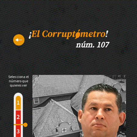
núm. 107
Selecciona el
número que
quieres ver