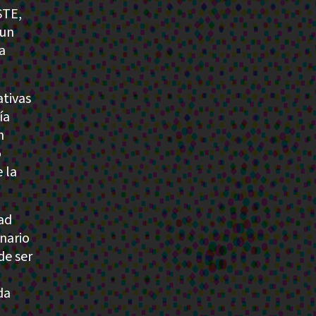
STE,
 un
a
ativas
ía
n
o
 la
dad
onario
de ser
da