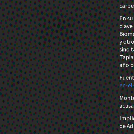
carpe
En su
clave
Biomé
y otr
sino 
Tapia
año p
Fuent
en-el
Monto
acusa
Impli
de Ad