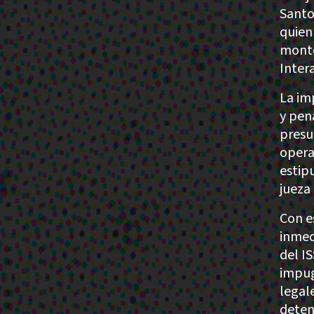
Santo
quien
monto
Inter
La im
y pen
presu
opera
estip
jueza 
Con es
inmed
del I
impug
legal
deteni