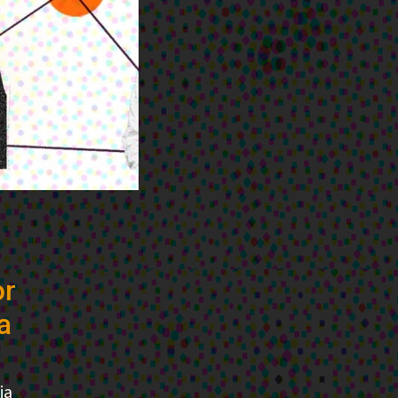
or
a
ia