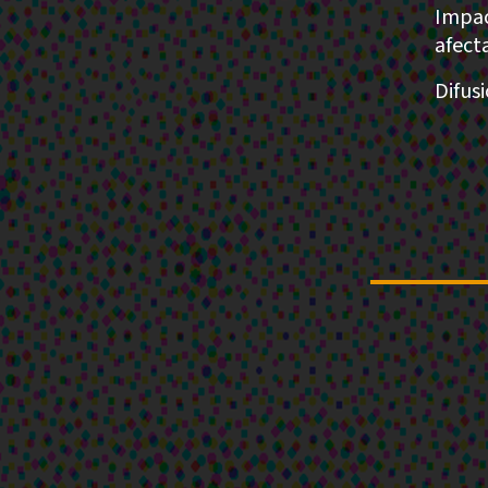
Impac
afect
Difus