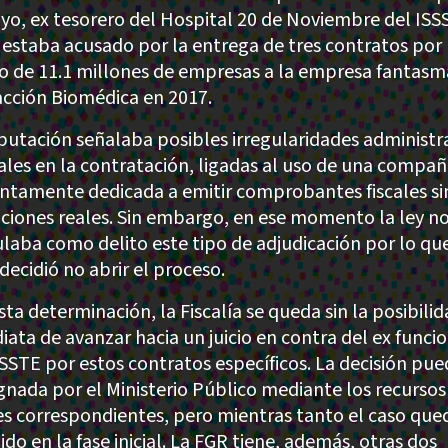
yo, ex tesorero del Hospital 20 de Noviembre del ISS
 estaba acusado por la entrega de tres contratos por
 de 11.1 millones de empresas a la empresa fantasm
acción Biomédica en 2017.
putación señalaba posibles irregularidades administr
ales en la contratación, ligadas al uso de una compañ
ntamente dedicada a emitir comprobantes fiscales si
ciones reales. Sin embargo, en ese momento la ley n
ulaba como delito este tipo de adjudicación por lo que
decidió no abrir el proceso.
ta determinación, la Fiscalía se queda sin la posibili
iata de avanzar hacia un juicio en contra del ex funci
SSSTE por estos contratos específicos. La decisión pue
nada por el Ministerio Público mediante los recursos
es correspondientes, pero mientras tanto el caso que
do en la fase inicial. La FGR tiene, además, otras dos