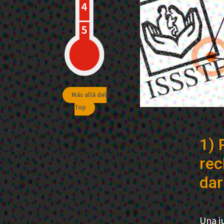
Más allá del
Top
1) 
rec
dar
Una j