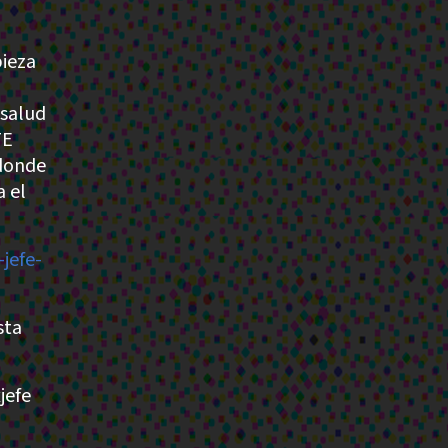
ieza
 salud
TE
 donde
 el
jefe-
sta
jefe