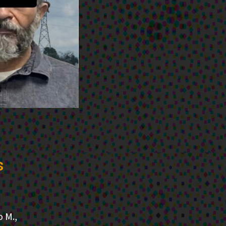
s
 M.,