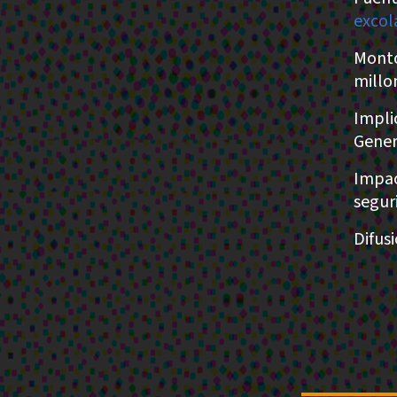
excol
Monto
millo
Impli
Gener
Impac
segur
Difus