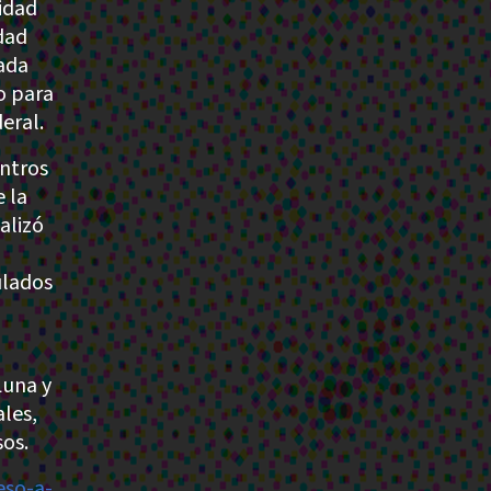
idad
dad
vada
o para
eral.
ntros
 la
alizó
ulados
Luna y
ales,
sos.
eso-a-