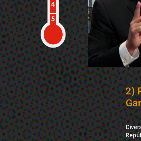
2) 
Gar
Diver
Repúb