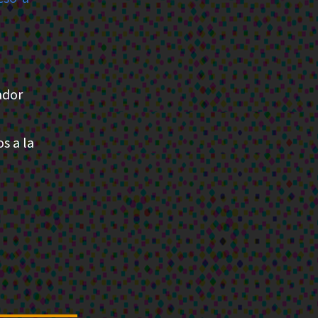
ador
s a la