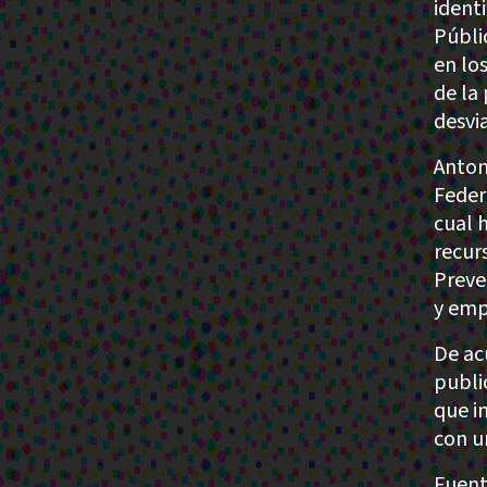
ident
Públi
en lo
de la
desvi
Anton
Feder
cual 
recur
Preve
y emp
De ac
publi
que i
con u
Fuent