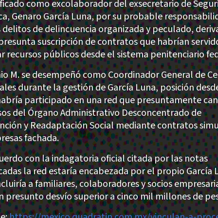
ificado como excolaborador del exsecretario de Segur
ca, Genaro García Luna, por su probable responsabili
s delitos de delincuencia organizada y peculado, deri
 presunta suscripción de contratos que habrían servid
ar recursos públicos desde el sistema penitenciario fed
io M. se desempeñó como Coordinador General de Ce
ales durante la gestión de García Luna, posición desde
habría participado en una red que presuntamente can
sos del Órgano Administrativo Desconcentrado de
nción y Readaptación Social mediante contratos sim
resas fachada.
uerdo con la indagatoria oficial citada por las notas
cadas la red estaría encabezada por el propio García 
ncluiría a familiares, colaboradores y socios empresari
n presunto desvío superior a cinco mil millones de pe
e:
https://mexico.quadratin.com.mx/vinculan-a-proc