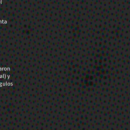
l
nta
caron
al) y
gulos