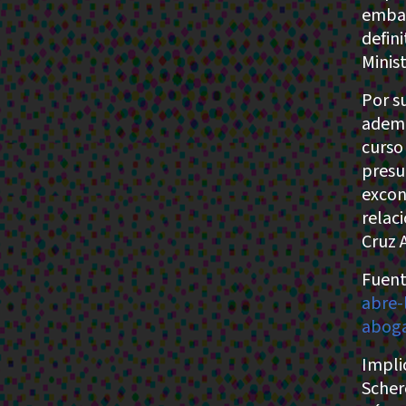
embar
defini
Minis
Por s
ademá
curso
presu
excons
relac
Cruz 
Fuent
abre-
aboga
Implic
Scher