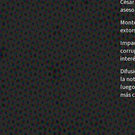
César
aseso
Monto
extor
Impac
corru
inter
Difus
la no
luego
más c