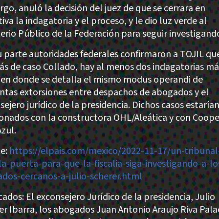
go, anuló la decisión del juez de que se cerrara en
tiva la indagatoria y el proceso, y le dio luz verde al
terio Público de la Federación para seguir investigand
u parte autoridades federales confirmaron a TOJIL qu
s de caso Collado, hay al menos dos indagatorias má
 en donde se detalla el mismo modus operandi de
ntas extorsiones entre despachos de abogados y el
ejero jurídico de la presidencia. Dichos casos estaría
ionados con la constructora OHL/Aleática y con Coope
Azul.
e:
https://elpais.com/mexico/2022-11-17/un-tribunal
la-puerta-para-que-la-fiscalia-siga-investigando-a-lo
dos-cercanos-a-julio-scherer.html
ados: El exconsejero Jurídico de la presidencia, Julio
er Ibarra, los abogados Juan Antonio Araujo Riva Pala