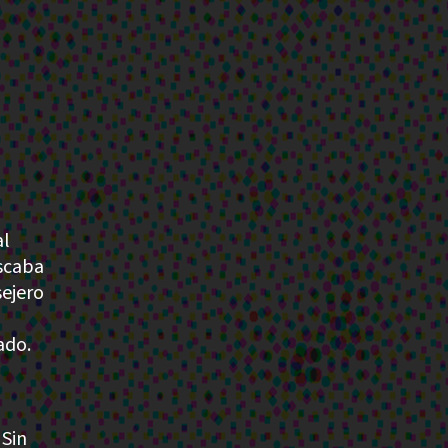
al
uscaba
sejero
ado.
 Sin