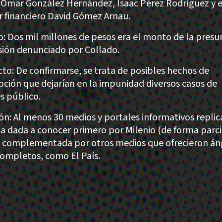
 Omar González Hernández, Isaac Pérez Rodríguez y e
r financiero David Gómez Arnau.
: Dos mil millones de pesos era el monto de la presu
sión denunciado por Collado.
to: De confirmarse, se trata de posibles hechos de
pción que dejarían en la impunidad diversos casos de
és público.
ión: Al menos 30 medios y portales informativos repli
ta dada a conocer primero por Milenio (de forma parci
 complementada por otros medios que ofrecieron án
ompletos, como El País.