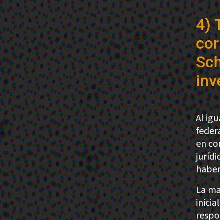
4) 
cor
Sch
inv
Al ig
feder
en co
jurídi
haber
La ma
inicia
respon