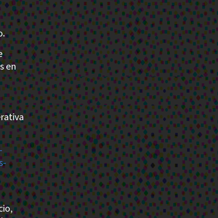
o.
e
s en
n
rativa
-
s-
cio,