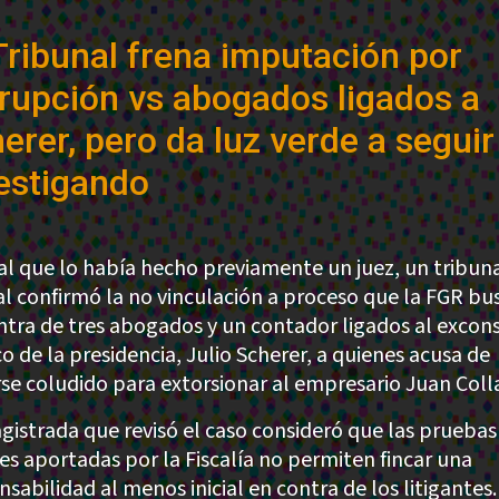
Tribunal frena imputación por
rupción vs abogados ligados a
erer, pero da luz verde a seguir
estigando
ual que lo había hecho previamente un juez, un tribun
al confirmó la no vinculación a proceso que la FGR b
ntra de tres abogados y un contador ligados al excon
co de la presidencia, Julio Scherer, a quienes acusa de
se coludido para extorsionar al empresario Juan Coll
gistrada que revisó el caso consideró que las pruebas
les aportadas por la Fiscalía no permiten fincar una
sabilidad al menos inicial en contra de los litigantes.