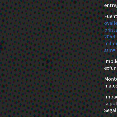
entre
Fuent
ovall
priis
20/el
millo
ssm=
Impli
exfun
Monto
malos
Impac
la po
Segal