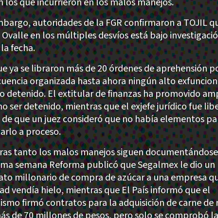
n los que incurrieron en los malos manejos.
mbargo, autoridades de la FGR confirmaron a TOJIL qu
e Ovalle en los múltiples desvíos está bajo investigaci
la fecha.
e ya se libraron más de 20 órdenes de aprehensión p
cuencia organizada hasta ahora ningún alto exfuncion
do detenido. El extitular de finanzas ha promovido a
o ser detenido, mientras que el exjefe jurídico fue li
 de que un juez consideró que no había elementos pa
larlo a proceso.
ras tanto los malos manejos siguen documentándose
tima semana Reforma publicó que Segalmex le dio un
ato millonario de compra de azúcar a una empresa q
dad vendía hielo, mientras que El País informó que el
ismo firmó contratos para la adquisición de carne de 
ás de 70 millones de pesos, pero solo se comprobó l