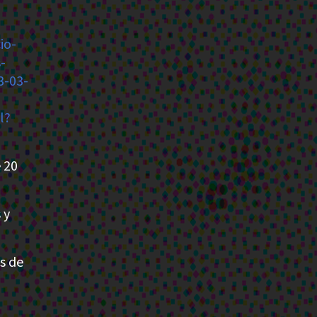
io-
-
3-03-
l?
 20
 y
s de