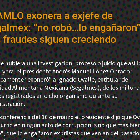
AMLO exonera a exjefe de
almex: “no robó…lo engañaron”
 fraudes siguen creciendo
e hubiera una investigación, proceso o juicio que así l
uyera, el presidente Andrés Manuel López Obrador
icamente “exoneró” a Ignacio Ovalle, extitular de
idad Alimentaria Mexicana (Segalmex), de los millona
os registrados en dicho organismo durante su
istración.
 conferencia del 16 de marzo el presidente dijo que Ov
currió en ningún acto de corrupción, sino que más bie
ó”; que lo engañaron expriistas que venían del pasado