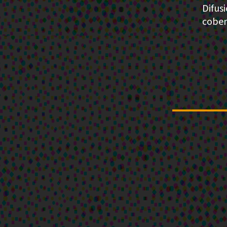
Difus
cobe