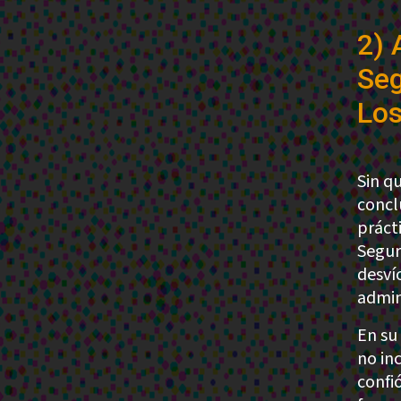
2) 
Seg
Los
Sin qu
concl
práct
Segur
desví
admin
En su
no in
confi