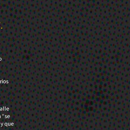
.
o
rios
alle
n “se
 y que