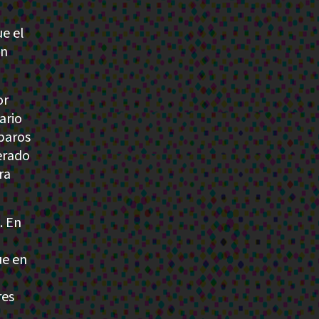
e el
ón
or
ario
mparos
berado
ra
. En
ue en
res
a