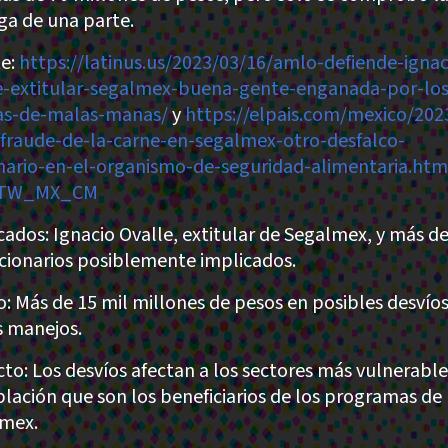
ga de una parte.
e:
https://latinus.us/2023/03/16/amlo-defiende-ignac
e-extitular-segalmex-buena-gente-enganada-por-los
tas-de-malas-manas/
y
https://elpais.com/mexico/202
-fraude-de-la-carne-en-segalmex-otro-desfalco-
nario-en-el-organismo-de-seguridad-alimentaria.htm
TW_MX_CM
cados: Ignacio Ovalle, extitular de Segalmex, y más de
cionarios posiblemente implicados.
: Más de 15 mil millones de pesos en posibles desvíos
 manejos.
to: Los desvíos afectan a los sectores más vulnerable
blación que son los beneficiarios de los programas de
mex.