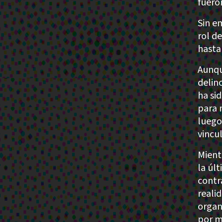
fuero
Sin e
rol d
hasta 
Aunqu
delin
ha si
para n
luego
vincu
Mient
la úl
contr
reali
organ
por m