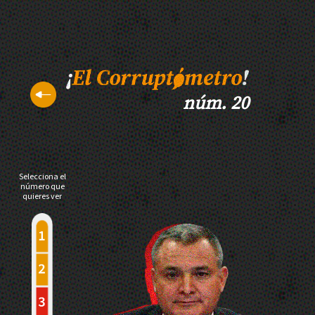
núm. 20
Selecciona el
número que
quieres ver