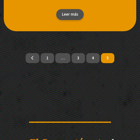
Leer más
1
…
3
4
5