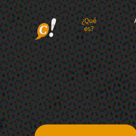
¿Qué
es?