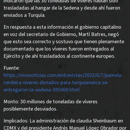
indicaron que las 30 toneladas de víveres habían sido
trasladadas al hangar de la Sedena y desde ahí fueron
enviados a Turquía.
En respuesta a esta información el gobierno capitalino
en voz del secretario de Gobierno, Martí Batres, negó
que esto sea correcto y sostuvo que tienen plenamente
documentado que los víveres fueron entregados al
Ejército y de ahí trasladados al continente europeo.
Fuente:
https://mvsnoticias.com/entrevistas/2023/6/7/pamela-
cerdeira-viveres-donados-para-turquianunca-se-
entregaron-la-sedena-595360.html
Monto: 30 millones de toneladas de víveres
posiblemente desviados.
Implicados: La administración de claudia Sheinbaum en
CDMX y del presidente Andrés Manuel López Obrador por