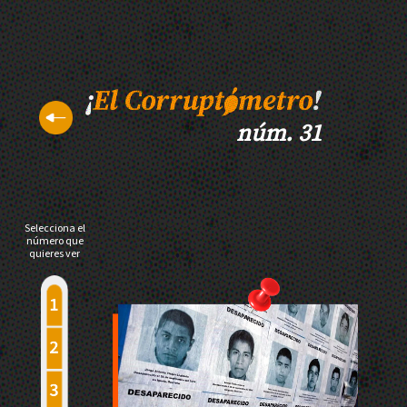
núm. 31
Selecciona el
número que
quieres ver