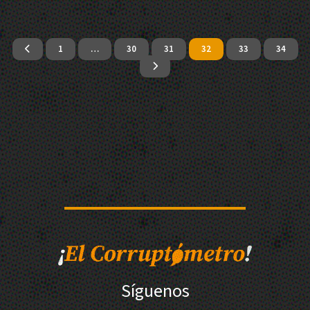
1
…
30
31
32
33
34
Síguenos