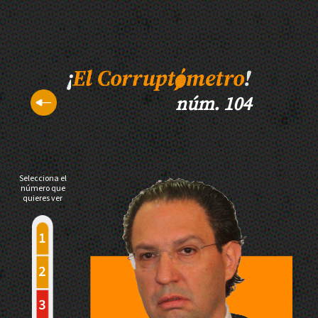
núm. 104
Selecciona el
número que
quieres ver