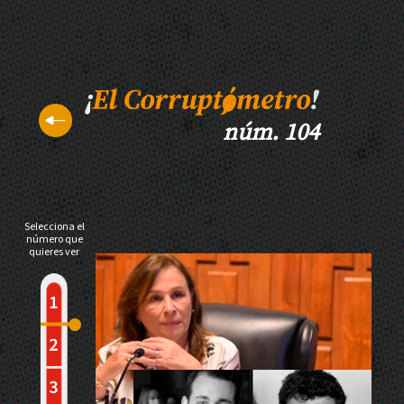
núm. 104
Selecciona el
número que
quieres ver