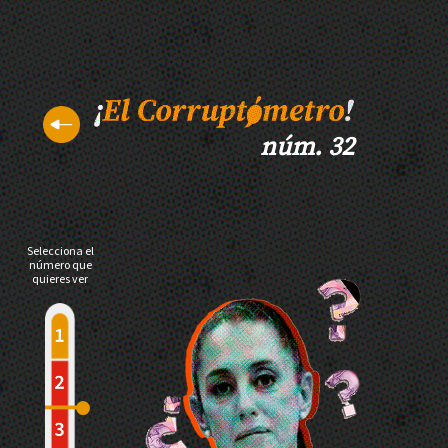
núm. 32
Selecciona el
número que
quieres ver