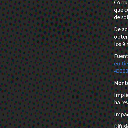
Corru
que c
de so
De ac
obten
los 9
Fuent
eu-ti
43360
Monto
Impli
ha re
Impac
Difus