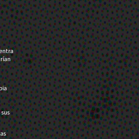
entra
rían
pia
 sus
cas