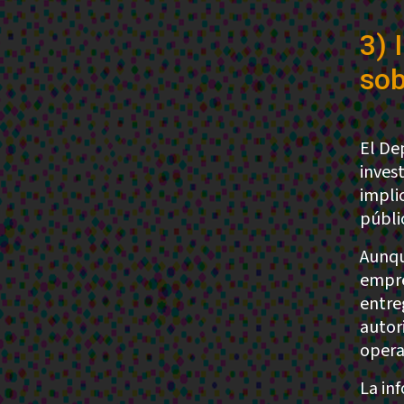
3) 
sob
El De
inves
impli
públi
Aunqu
empre
entre
autor
opera
La in