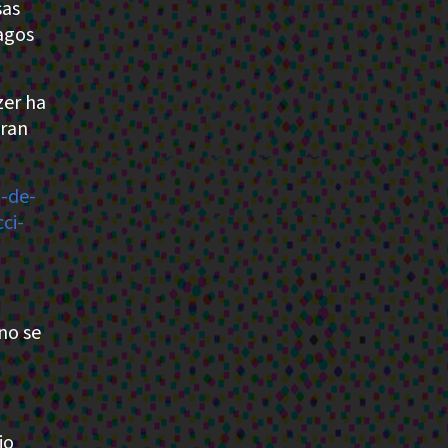
sas
agos
zer ha
eran
o-de-
ci-
no se
io