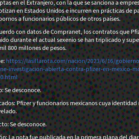
ptas en el Extranjero, con la que se sanciona a empre
otizan en Estados Unidos e incurren en prácticas de p
bornos a funcionarios públicos de otros países.
uerdo con datos de Compranet, los contratos que Pfi
ido durante el actual sexenio se han triplicado y sup
 mil 800 millones de pesos.
e:
https://lasillarota.com/nacion/2023/6/16/gobiern
ene-investigacion-abierta-contra-pfizer-en-mexico-mc
0.html
: Se desconoce.
cados: Pfizer y funcionarios mexicanos cuya identidad 
velado.
to: Se desconoce.
ión: La nota fue publicada en la primera plana del diar