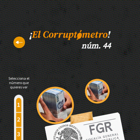
núm. 44
Selecciona el
número que
quieres ver