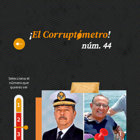
núm. 44
Selecciona el
número que
quieres ver