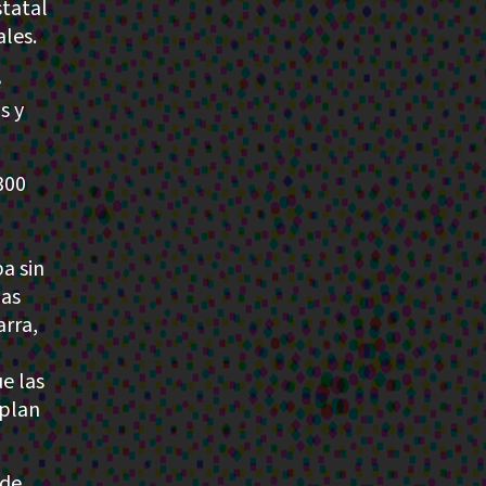
statal
ales.
e
s y
300
a sin
nas
arra,
e las
mplan
 de