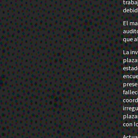
traba
debid
El ma
audit
que a
La in
plaza
estad
encue
prese
falle
coord
irreg
plaza
con lo
Actua