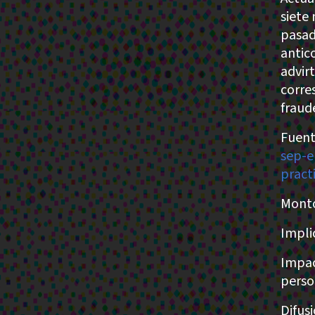
siete
pasad
antic
advir
corre
fraud
Fuent
sep-e
pract
Monto
Impli
Impac
perso
Difus