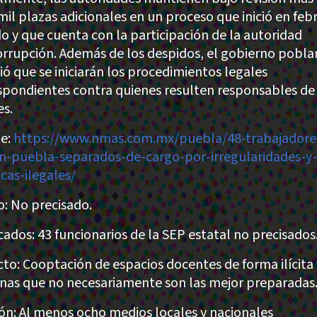
 mil plazas adicionales en un proceso que inició en feb
o y que cuenta con la participación de la autoridad
orrupción. Además de los despidos, el gobierno pobl
tió que se iniciarán los procedimientos legales
spondientes contra quienes resulten responsables de
es.
e:
https://www.nmas.com.mx/puebla/48-trabajadore
n-puebla-separados-de-cargo-por-irregularidades-y-
icas-ilegales/
: No precisado.
cados: 43 funcionarios de la SEP estatal no precisados
to: Cooptación de espacios docentes de forma ilícita 
nas que no necesariamente son las mejor preparadas
ión: Al menos ocho medios locales y nacionales