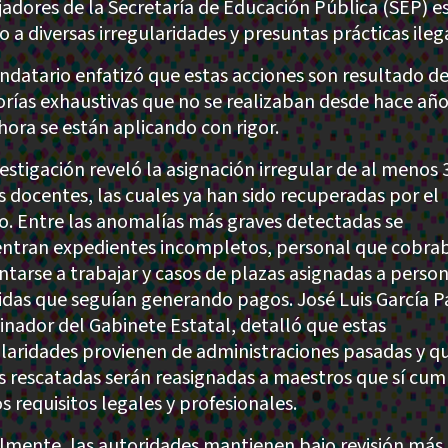
jadores de la Secretaría de Educación Pública (SEP) e
o a diversas irregularidades y presuntas prácticas ileg
ndatario enfatizó que estas acciones son resultado d
orías exhaustivas que no se realizaban desde hace año
hora se están aplicando con rigor.
vestigación reveló la asignación irregular de al menos 
s docentes, las cuales ya han sido recuperadas por el
o. Entre las anomalías más graves detectadas se
ntran expedientes incompletos, personal que cobrab
ntarse a trabajar y casos de plazas asignadas a perso
cidas que seguían generando pagos. José Luis García P
inador del Gabinete Estatal, detalló que estas
ularidades provienen de administraciones pasadas y qu
s rescatadas serán reasignadas a maestros que sí cu
s requisitos legales y profesionales.
lmente, las autoridades mantienen bajo revisión más