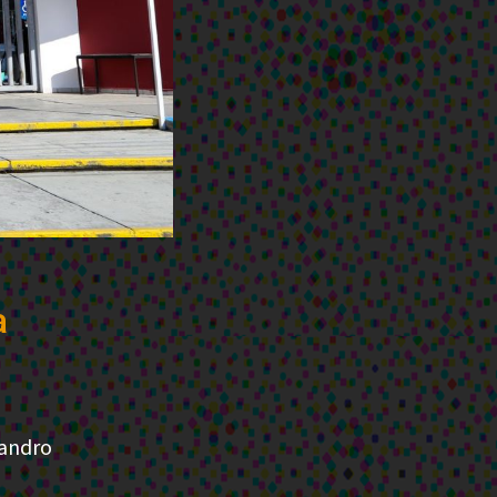
a
jandro