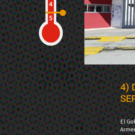
4) 
SEP
El Go
Armen