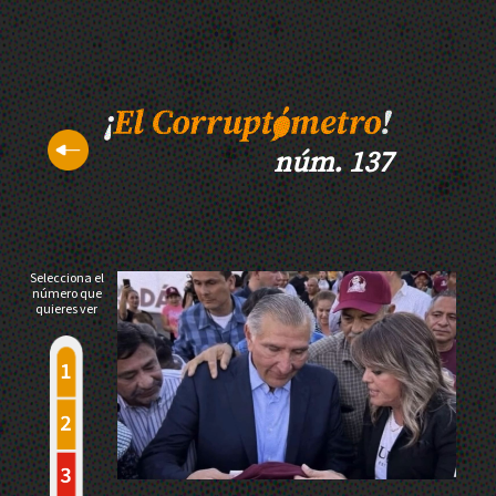
núm. 137
Selecciona el
número que
quieres ver