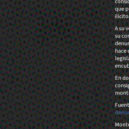
consi
que p
ilícito
A su 
su co
denun
hace 
legis
encub
En do
consi
monto
Fuent
denun
Monto