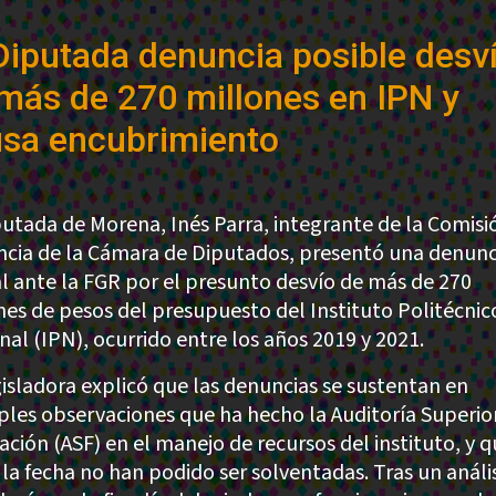
Diputada denuncia posible desv
más de 270 millones en IPN y
sa encubrimiento
putada de Morena, Inés Parra, integrante de la Comisi
ancia de la Cámara de Diputados, presentó una denunc
l ante la FGR por el presunto desvío de más de 270
nes de pesos del presupuesto del Instituto Politécnic
nal (IPN), ocurrido entre los años 2019 y 2021.
gisladora explicó que las denuncias se sustentan en
ples observaciones que ha hecho la Auditoría Superior
ación (ASF) en el manejo de recursos del instituto, y 
 la fecha no han podido ser solventadas. Tras un anális