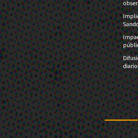
obser
Impli
Sando
Impac
públi
Difus
diari