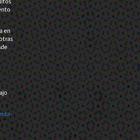
litos
ento
a en
otras
sde
ajo
enta-