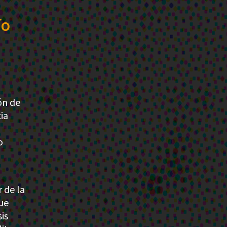
ío
ón de
ia
o
 de la
que
is