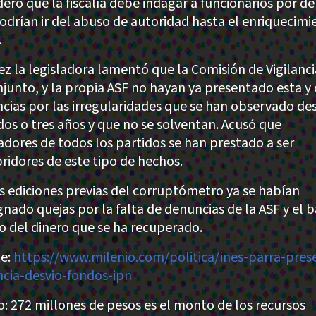
deró que la fiscalía debe indagar a funcionarios por de
odrían ir del abuso de autoridad hasta el enriquecimi
.
vez la legisladora lamentó que la Comisión de Vigilanci
njunto, y la propia ASF no hayan ya presentado esta y 
cias por las irregularidades que se han observado de
dos o tres años y que no se solventan. Acusó que
ladores de todos los partidos se han prestado a ser
ridores de este tipo de hechos.
s ediciones previas del corruptómetro ya se habían
gnado quejas por la falta de denuncias de la ASF y el b
 del dinero que se ha recuperado.
e:
https://www.milenio.com/politica/ines-parra-pres
cia-desvio-fondos-ipn
: 272 millones de pesos es el monto de los recursos