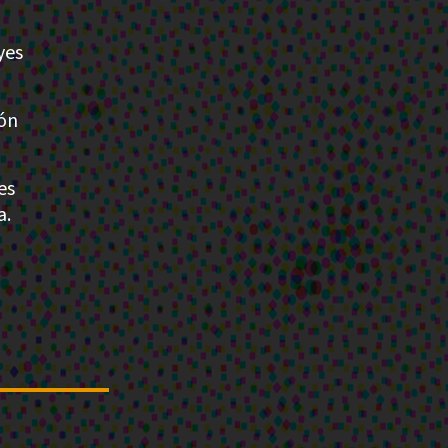
yes
ión
es
a.