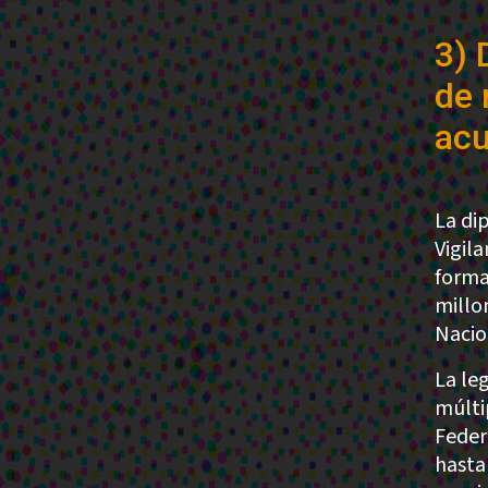
3) 
de 
acu
La di
Vigil
forma
millo
Nacio
La le
múlti
Feder
hasta