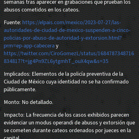
semanas tras aparecer en grabaciones que prueban los
abusos cometidos en los cateos.
Fuente:
https://elpais.com/mexico/2023-07-27/las-
autoridades-de-ciudad-de-mexico-suspenden-a-cinco-
policias-por-abuso-de-autoridad-y-extorsion.html?
prm=ep-app-cabecera
y
https://twitter.com/CiroGomezL/status/1684787348716
834817?t=jg4Pn9ZL6ytgmhT_ouX4qw&s=35
Implicados: Elementos de la policía preventiva de la
Ciudad de México cuya identidad no se ha confirmado
públicamente.
Monto: No detallado.
Impacto: La frecuencia de los casos exhibidos parecen
evidenciar un modus operandi de abusos y extorsión que
se cometen durante cateos ordenados por jueces en la
capital.