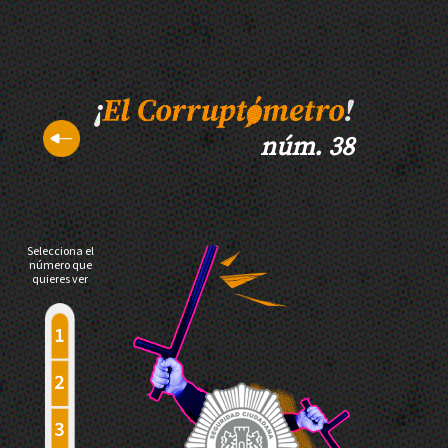
núm. 38
Selecciona el
número que
quieres ver