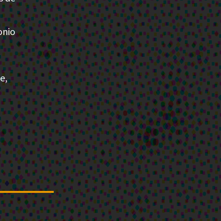
onio
e,