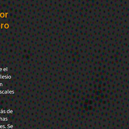
por
ero
e el
lesio
an
iscales
más de
has
es. Se