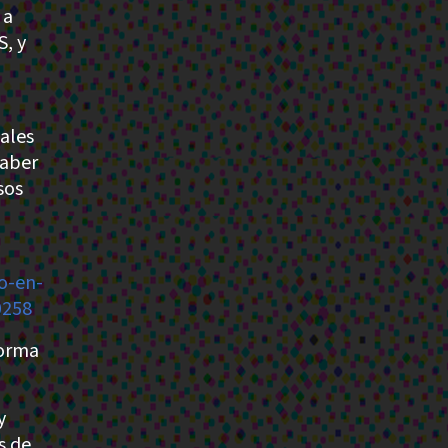
 a
S, y
cales
haber
sos
o-en-
0258
forma
y
s de