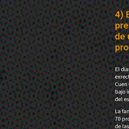
4) 
pre
de 
pro
El di
exrec
Cuen 
bajo i
del e
La fa
70 pr
de la