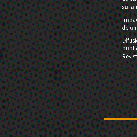
su fam
Impac
de un
Difus
publi
Revis