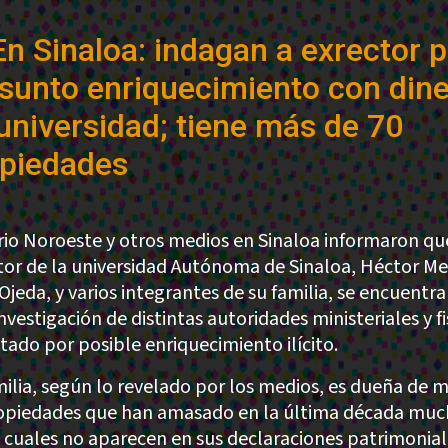
En Sinaloa: indagan a exrector 
sunto enriquecimiento con din
universidad; tiene más de 70
piedades
ario Noroeste y otros medios en Sinaloa informaron qu
tor de la universidad Autónoma de Sinaloa, Héctor Me
Ojeda, y varios integrantes de su familia, se encuentr
nvestigación de distintas autoridades ministeriales y f
stado por posible enriquecimiento ilícito.
milia, según lo revelado por los medios, es dueña de 
opiedades que han amasado en la última década muc
s cuales no aparecen en sus declaraciones patrimonial