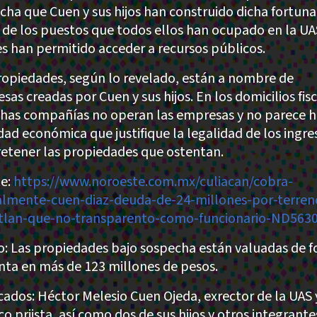
cha que Cuen y sus hijos han construido dicha fortuna
r de los puestos que todos ellos han ocupado en la UA
es han permitido acceder a recursos públicos.
ropiedades, según lo revelado, están a nombre de
sas creadas por Cuen y sus hijos. En los domicilios fis
chas compañías no operan las empresas y no parece 
idad económica que justifique la legalidad de los ingre
retener las propiedades que ostentan.
e:
https://www.noroeste.com.mx/culiacan/cobra-
almente-cuen-diaz-deuda-de-24-millones-por-terren
lan-que-no-transparento-como-funcionario-ND563
: Las propiedades bajo sospecha están valuadas de 
nta en más de 123 millones de pesos.
cados: Héctor Melesio Cuen Ojeda, exrector de la UAS 
co priista, así como dos de sus hijos y otros integrante