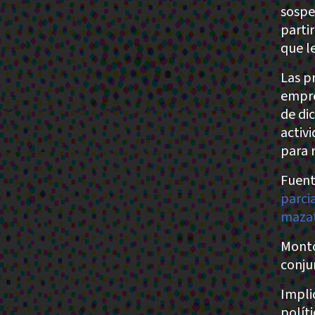
sospe
parti
que l
Las p
empre
de di
activ
para 
Fuent
parci
mazat
Monto
conju
Impli
políti