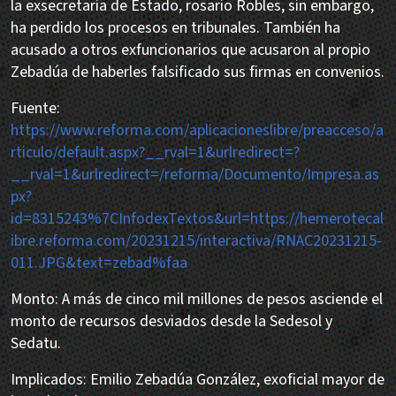
la exsecretaria de Estado, rosario Robles, sin embargo,
ha perdido los procesos en tribunales. También ha
acusado a otros exfuncionarios que acusaron al propio
Zebadúa de haberles falsificado sus firmas en convenios.
Fuente:
https://www.reforma.com/aplicacioneslibre/preacceso/a
rticulo/default.aspx?__rval=1&urlredirect=?
__rval=1&urlredirect=/reforma/Documento/Impresa.as
px?
id=8315243%7CInfodexTextos&url=https://hemerotecal
ibre.reforma.com/20231215/interactiva/RNAC20231215-
011.JPG&text=zebad%faa
Monto: A más de cinco mil millones de pesos asciende el
monto de recursos desviados desde la Sedesol y
Sedatu.
Implicados: Emilio Zebadúa González, exoficial mayor de