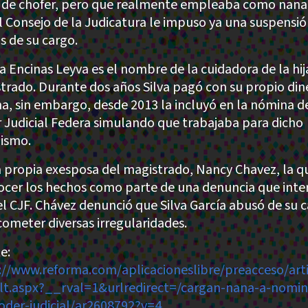
 de chofer, pero que realmente empleaba como nana
el Consejo de la Judicatura le impuso ya una suspensi
s de su cargo.
a Encinas Leyva es el nombre de la cuidadora de la hij
trado. Durante dos años Silva pagó con su propio din
na, sin embargo, desde 2013 la incluyó en la nómina d
 Judicial Federa simulando que trabajaba para dicho
ismo.
a propia exesposa del magistrado, Nancy Chavez, la q
ocer los hechos como parte de una denuncia que int
el CJF. Chávez denunció que Silva García abusó de su 
cometer diversas irregularidades.
e:
://www.reforma.com/aplicacioneslibre/preacceso/art
lt.aspx?__rval=1&urlredirect=/cargan-nana-a-nomin
oder-judicial/ar2608792?v=4