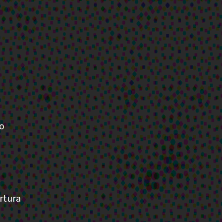
mo
ertura