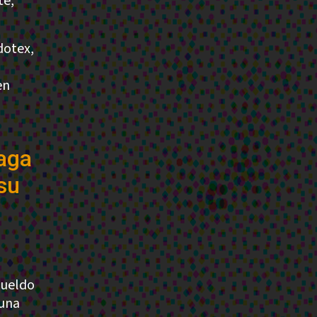
te,
dotex,
en
paga
su
sueldo
 una