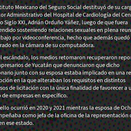
stituto Mexicano del Seguro Social destituyó de su car
tor Administrativo del Hospital de Cardiología del Cen
o Siglo XXI, Adrián Orduño Yáñez, luego de que fuera
endido sosteniendo relaciones sexuales en plena reun
abajo por videoconferencia, hecho que además quedó
trado en la cámara de su computadora.
el escándalo, los medios retomaron recuperaron repo
presarios de Yucatán que denunciaron que dicho
onario junto con su esposa estaba implicado en una r
pción en la que alteraban los requisitos en distintos
os de licitación con la única finalidad de favorecer a 
 de empresas en específico.
ello ocurrió en 2020 y 2021 mientras la esposa de Och
peñaba como jefa de la oficina de la representación 
en ese estado.