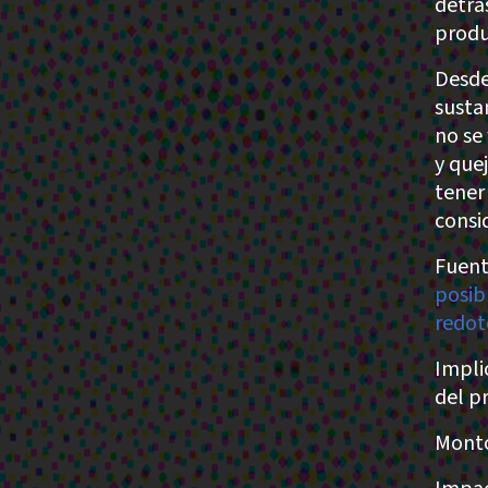
detrá
produ
Desde
susta
no se
y quej
tener
consi
Fuent
posib
redot
Impli
del p
Monto