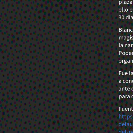
plaza
ello 
30 día
Blanc
magis
la na
Poder
organ
Fue l
a con
ante 
para 
Fuent
https
defau
del-p