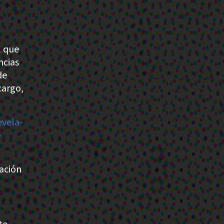
l que
ncias
de
cargo,
evela-
-
bación