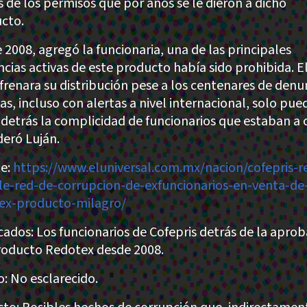
s de los permisos que por años se le dieron a dicho
cto.
 2008, agregó la funcionaria, una de las principales
ncias activas de este producto había sido prohibida. E
 frenara su distribución pese a los centenares de denu
as, incluso con alertas a nivel internacional, solo pue
 detrás la complicidad de funcionarios que estaban a 
deró Luján.
e:
https://www.eluniversal.com.mx/nacion/cofepris-r
le-red-de-corrupcion-de-exfuncionarios-en-venta-de
ex-producto-milagro/
cados: Los funcionarios de Cofepris detrás de la apro
roducto Redotex desde 2008.
: No esclarecido.