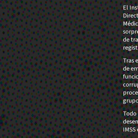
El In
Direc
Médic
sorpr
de tr
regis
Tras 
de em
funci
corru
proces
grupo
Todo 
desem
IMSS 