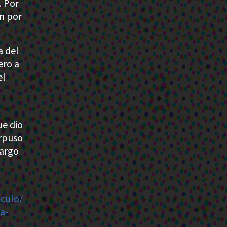
. Por
ón por
a del
ero a
el
ue dio
erpuso
cargo
iculo/
a-