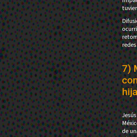
Impac
tuvie
Difus
ocurr
retom
redes 
7) 
con
hij
Jesús
Méxic
de un