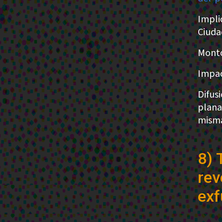
Impli
Ciuda
Monto
Impac
Difus
plana
misma
8) 
rev
exf