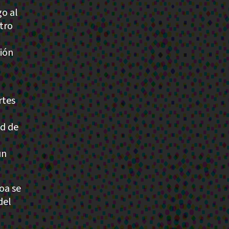
go al
tro
ión
rtes
ed de
un
oa se
del