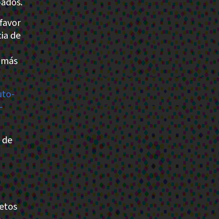
bados.
favor
cia de
o más
uto-
-
 de
jetos