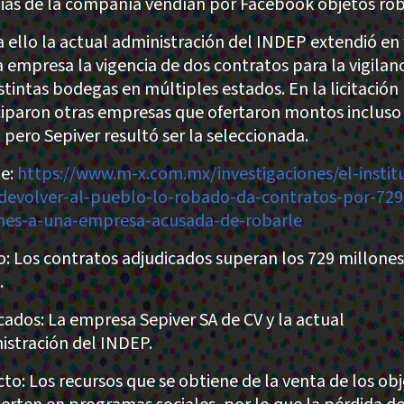
ias de la compañía vendían por Facebook objetos ro
a ello la actual administración del INDEP extendió en 
a empresa la vigencia de dos contratos para la vigilan
istintas bodegas en múltiples estados. En la licitación
ciparon otras empresas que ofertaron montos inclus
 pero Sepiver resultó ser la seleccionada.
e:
https://www.m-x.com.mx/investigaciones/el-instit
devolver-al-pueblo-lo-robado-da-contratos-por-729
nes-a-una-empresa-acusada-de-robarle
: Los contratos adjudicados superan los 729 millones
.
cados: La empresa Sepiver SA de CV y la actual
istración del INDEP.
to: Los recursos que se obtiene de la venta de los ob