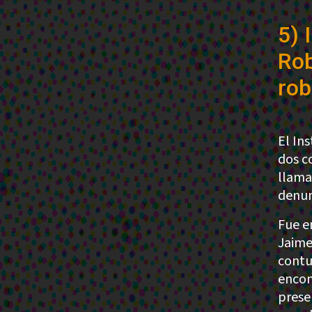
5) 
Rob
ro
El In
dos c
llama
denun
Fue e
Jaime
contu
encon
prese