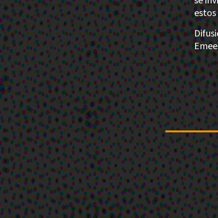
se in
estos
Difusi
Emeeq