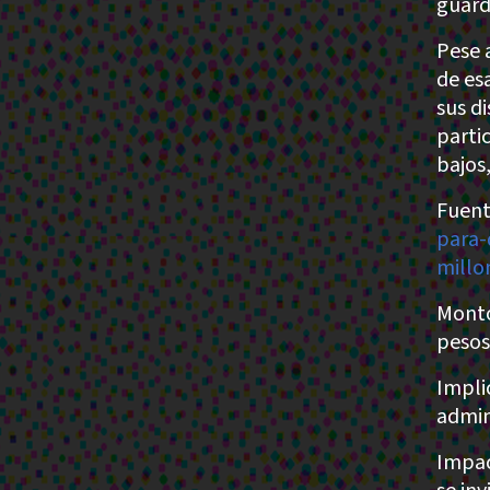
guard
Pese 
de es
sus d
parti
bajos,
Fuent
para-
millo
Monto
pesos
Impli
admin
Impac